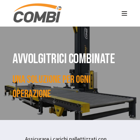
AVVOLGITRICI COMBINATE
Una soluzione per ogni
operazione
Assicurare i carichi pallettizzati con