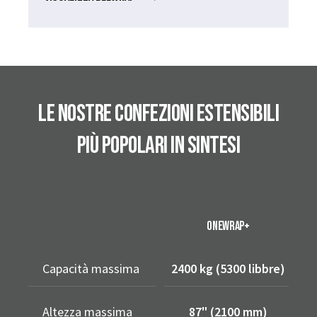
LE NOSTRE CONFEZIONI ESTENSIBILI
PIÙ POPOLARI IN SINTESI
ONEWRAP+
Capacità massima
2400 kg (5300 libbre)
5
Altezza massima
87" (2100 mm)