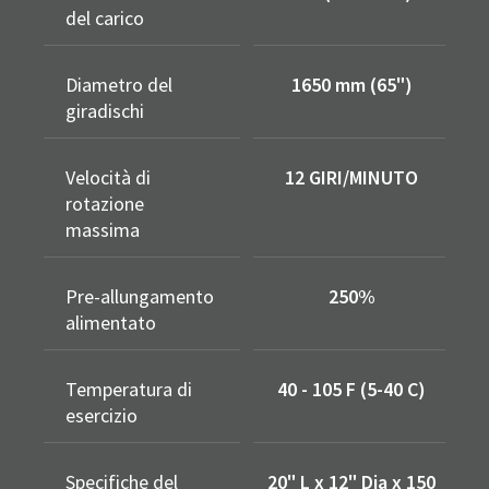
del carico
Diametro del
1650 mm (65")
giradischi
Velocità di
12 GIRI/MINUTO
rotazione
massima
Pre-allungamento
250%
alimentato
Temperatura di
40 - 105 F (5-40 C)
esercizio
Specifiche del
20" L x 12" Dia x 150
2