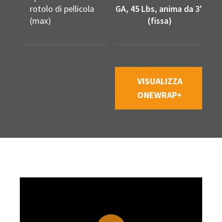
rotolo di pellicola
GA, 45 Lbs, anima da 3"
GA
(max)
(fissa)
VISUALIZZA
ONEWRAP+